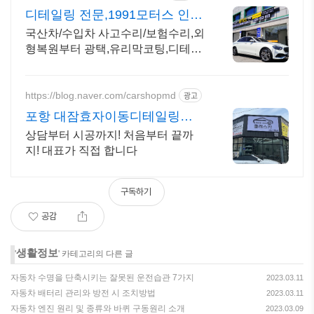
디테일링 전문,1991모터스 인천
부개점
국산차/수입차 사고수리/보험수리,외
형복원부터 광택,유리막코팅,디테일
링까지 한번에!
https://blog.naver.com/carshopmd
광고
포항 대잠효자이동디테일링세
차
상담부터 시공까지! 처음부터 끝까
지! 대표가 직접 합니다
구독하기
공감
생활정보
'
' 카테고리의 다른 글
자동차 수명을 단축시키는 잘못된 운전습관 7가지
2023.03.11
자동차 배터리 관리와 방전 시 조치방법
2023.03.11
자동차 엔진 원리 및 종류와 바퀴 구동원리 소개
2023.03.09